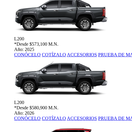
L200
*Desde
$573,100 M.N.
Año: 2025
CONÓCELO
COTÍZALO
ACCESORIOS
PRUEBA DE M
L200
*Desde
$580,900 M.N.
Año: 2026
CONÓCELO
COTÍZALO
ACCESORIOS
PRUEBA DE M