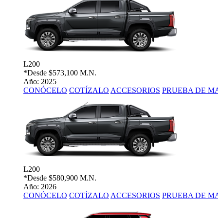
L200
*Desde
$573,100 M.N.
Año: 2025
CONÓCELO
COTÍZALO
ACCESORIOS
PRUEBA DE M
L200
*Desde
$580,900 M.N.
Año: 2026
CONÓCELO
COTÍZALO
ACCESORIOS
PRUEBA DE M