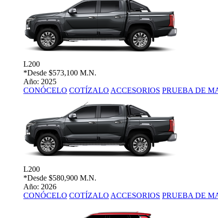
L200
*Desde
$573,100 M.N.
Año: 2025
CONÓCELO
COTÍZALO
ACCESORIOS
PRUEBA DE M
L200
*Desde
$580,900 M.N.
Año: 2026
CONÓCELO
COTÍZALO
ACCESORIOS
PRUEBA DE M