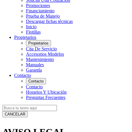
Solicita Una Cotización
Promociones
Financiamiento
Prueba de Manejo
Descargar fichas técnicas
Inicio
Flotillas
Propietarios
Propietarios
Cita De Servicio
Accesorios Modelos
Mantenimiento
Manuales
Garantía
Contacto
Contacto
Contacto
Horarios Y Ubicación
Preguntas Frecuentes
CANCELAR
AVISO LEGAL