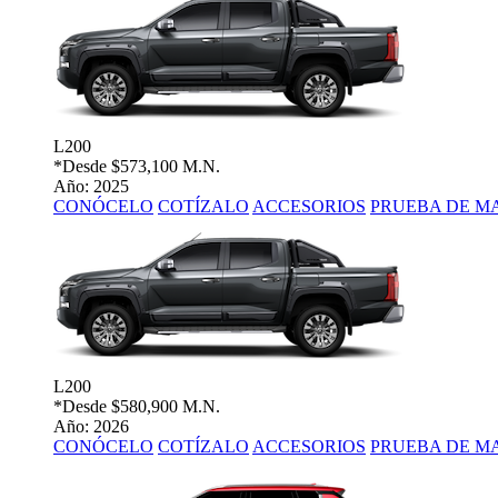
L200
*Desde
$573,100 M.N.
Año: 2025
CONÓCELO
COTÍZALO
ACCESORIOS
PRUEBA DE M
L200
*Desde
$580,900 M.N.
Año: 2026
CONÓCELO
COTÍZALO
ACCESORIOS
PRUEBA DE M