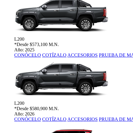
L200
*Desde
$573,100 M.N.
Año: 2025
CONÓCELO
COTÍZALO
ACCESORIOS
PRUEBA DE M
L200
*Desde
$580,900 M.N.
Año: 2026
CONÓCELO
COTÍZALO
ACCESORIOS
PRUEBA DE M