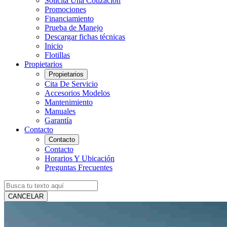
Solicita Una Cotización
Promociones
Financiamiento
Prueba de Manejo
Descargar fichas técnicas
Inicio
Flotillas
Propietarios
Propietarios
Cita De Servicio
Accesorios Modelos
Mantenimiento
Manuales
Garantía
Contacto
Contacto
Contacto
Horarios Y Ubicación
Preguntas Frecuentes
CANCELAR