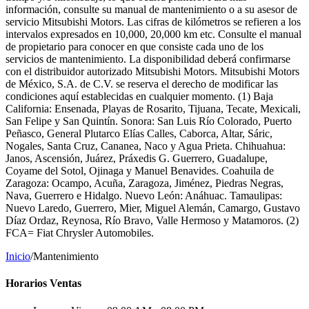
información, consulte su manual de mantenimiento o a su asesor de
servicio Mitsubishi Motors. Las cifras de kilómetros se refieren a los
intervalos expresados en 10,000, 20,000 km etc. Consulte el manual
de propietario para conocer en que consiste cada uno de los
servicios de mantenimiento. La disponibilidad deberá confirmarse
con el distribuidor autorizado Mitsubishi Motors. Mitsubishi Motors
de México, S.A. de C.V. se reserva el derecho de modificar las
condiciones aquí establecidas en cualquier momento. (1) Baja
California: Ensenada, Playas de Rosarito, Tijuana, Tecate, Mexicali,
San Felipe y San Quintín. Sonora: San Luis Río Colorado, Puerto
Peñasco, General Plutarco Elías Calles, Caborca, Altar, Sáric,
Nogales, Santa Cruz, Cananea, Naco y Agua Prieta. Chihuahua:
Janos, Ascensión, Juárez, Práxedis G. Guerrero, Guadalupe,
Coyame del Sotol, Ojinaga y Manuel Benavides. Coahuila de
Zaragoza: Ocampo, Acuña, Zaragoza, Jiménez, Piedras Negras,
Nava, Guerrero e Hidalgo. Nuevo León: Anáhuac. Tamaulipas:
Nuevo Laredo, Guerrero, Mier, Miguel Alemán, Camargo, Gustavo
Díaz Ordaz, Reynosa, Río Bravo, Valle Hermoso y Matamoros. (2)
FCA= Fiat Chrysler Automobiles.
Inicio
/
Mantenimiento
Horarios Ventas