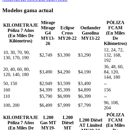
Modelos gama actual
Mirage
PÓLIZA
KILOMETRAJE
Mirage
Eclipse
Outlander
FCAM
Póliza 7 Años
G4
Cross
Gasolina
(En Miles
(En Miles De
MY13-
MY20-22
MY13-22
De
Kilómetros)
26
Kilómetros)
12, 24, 72,
10, 30, 70, 90,
$2,749
$3,390
$3,290
132, 168,
130, 170, 190
192
36, 48, 60,
20, 40, 60, 80,
$3,490
$4,290
$4,190
84, 120,
120, 140, 180
144, 180
50, 150
$2,949
$3,599
$3,490
--
160
$4,399
$5,399
$4,899
156
110
$5,790
$6,999
$6,399
--
96, 108,
100, 200
$6,499
$7,999
$7,799
204
PÓLIZA
KILOMETRAJE
L200
L200
L200 Diésel
FCAM
Póliza 7 Años
Gas MT
Diésel
AT Limited
(En Miles
(En Miles De
MY19-
MT