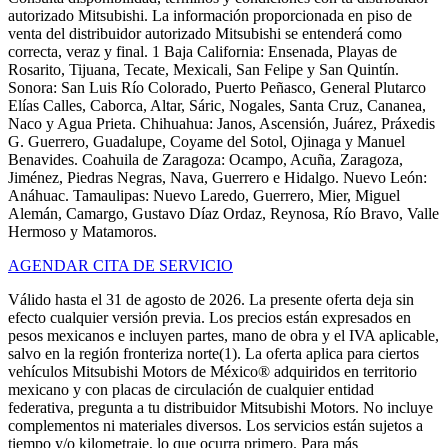
autorizado Mitsubishi. La información proporcionada en piso de
venta del distribuidor autorizado Mitsubishi se entenderá como
correcta, veraz y final. 1 Baja California: Ensenada, Playas de
Rosarito, Tijuana, Tecate, Mexicali, San Felipe y San Quintín.
Sonora: San Luis Río Colorado, Puerto Peñasco, General Plutarco
Elías Calles, Caborca, Altar, Sáric, Nogales, Santa Cruz, Cananea,
Naco y Agua Prieta. Chihuahua: Janos, Ascensión, Juárez, Práxedis
G. Guerrero, Guadalupe, Coyame del Sotol, Ojinaga y Manuel
Benavides. Coahuila de Zaragoza: Ocampo, Acuña, Zaragoza,
Jiménez, Piedras Negras, Nava, Guerrero e Hidalgo. Nuevo León:
Anáhuac. Tamaulipas: Nuevo Laredo, Guerrero, Mier, Miguel
Alemán, Camargo, Gustavo Díaz Ordaz, Reynosa, Río Bravo, Valle
Hermoso y Matamoros.
AGENDAR CITA DE SERVICIO
Válido hasta el 31 de agosto de 2026. La presente oferta deja sin
efecto cualquier versión previa. Los precios están expresados en
pesos mexicanos e incluyen partes, mano de obra y el IVA aplicable,
salvo en la región fronteriza norte(1). La oferta aplica para ciertos
vehículos Mitsubishi Motors de México® adquiridos en territorio
mexicano y con placas de circulación de cualquier entidad
federativa, pregunta a tu distribuidor Mitsubishi Motors. No incluye
complementos ni materiales diversos. Los servicios están sujetos a
tiempo y/o kilometraje, lo que ocurra primero. Para más