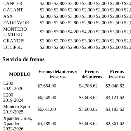
LANCER
$2,000
$2,800
$3,300
$3,300
$2,000
$2,800
$2,
GALANT
$2,000
$2,600
$2,900
$2,900
$2,000
$2,600
$2,
ASX
$2,000
$2,800
$3,300
$3,300
$2,000
$2,800
$2,
ENDEAVOR
$2,000
$2,500
$2,800
$2,800
$2,000
$2,500
$2,
MONTERO
$2,000
$3,000
$4,200
$4,200
$2,000
$3,000
$2,
LIMITED
GRANDIS
$2,000
$2,700
$3,300
$3,300
$2,000
$2,700
$2,
ECLIPSE
$2,000
$2,600
$2,900
$2,900
$2,000
$2,600
$2,
Servicio de frenos
Frenos delanteros y
Frenos
Frenos
MODELO
traseros
delanteros
traseros
L200
$7,654.00
$4,786.62
$3,048.62
2025-2026
L200
$6,549.00
$3,608.62
$3,121.62
2019-2024
Montero Sport
$6,611.00
$3,608.62
$3,183.62
2019-2025
Xpander Cross,
Xpander
$5,789.00
$3,608.62
$2,361.62
2022-2026