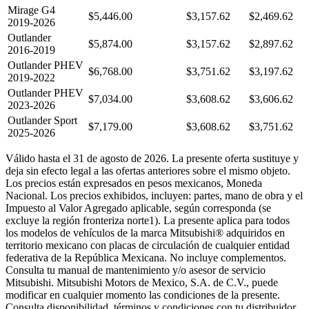
Mirage G4
$5,446.00
$3,157.62
$2,469.62
2019-2026
Outlander
$5,874.00
$3,157.62
$2,897.62
2016-2019
Outlander PHEV
$6,768.00
$3,751.62
$3,197.62
2019-2022
Outlander PHEV
$7,034.00
$3,608.62
$3,606.62
2023-2026
Outlander Sport
$7,179.00
$3,608.62
$3,751.62
2025-2026
Válido hasta el 31 de agosto de 2026. La presente oferta sustituye y
deja sin efecto legal a las ofertas anteriores sobre el mismo objeto.
Los precios están expresados en pesos mexicanos, Moneda
Nacional. Los precios exhibidos, incluyen: partes, mano de obra y el
Impuesto al Valor Agregado aplicable, según corresponda (se
excluye la región fronteriza norte1). La presente aplica para todos
los modelos de vehículos de la marca Mitsubishi® adquiridos en
territorio mexicano con placas de circulación de cualquier entidad
federativa de la República Mexicana. No incluye complementos.
Consulta tu manual de mantenimiento y/o asesor de servicio
Mitsubishi. Mitsubishi Motors de Mexico, S.A. de C.V., puede
modificar en cualquier momento las condiciones de la presente.
Consulta disponibilidad, términos y condiciones con tu distribuidor