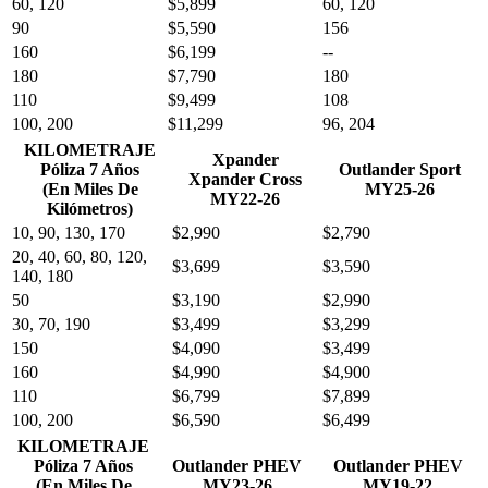
60, 120
$5,899
60, 120
90
$5,590
156
160
$6,199
--
180
$7,790
180
110
$9,499
108
100, 200
$11,299
96, 204
KILOMETRAJE
Xpander
Póliza 7 Años
Outlander Sport
Xpander Cross
(En Miles De
MY25-26
MY22-26
Kilómetros)
10, 90, 130, 170
$2,990
$2,790
20, 40, 60, 80, 120,
$3,699
$3,590
140, 180
50
$3,190
$2,990
30, 70, 190
$3,499
$3,299
150
$4,090
$3,499
160
$4,990
$4,900
110
$6,799
$7,899
100, 200
$6,590
$6,499
KILOMETRAJE
Póliza 7 Años
Outlander PHEV
Outlander PHEV
(En Miles De
MY23-26
MY19-22