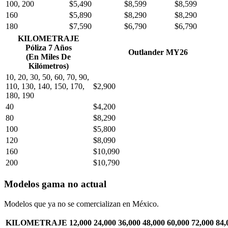
100, 200
$5,490
$8,599
$8,599
160
$5,890
$8,290
$8,290
180
$7,590
$6,790
$6,790
KILOMETRAJE
Póliza 7 Años
Outlander MY26
(En Miles De
Kilómetros)
10, 20, 30, 50, 60, 70, 90,
110, 130, 140, 150, 170,
$2,900
180, 190
40
$4,200
80
$8,290
100
$5,800
120
$8,090
160
$10,090
200
$10,790
Modelos gama no actual
Modelos que ya no se comercializan en México.
KILOMETRAJE
12,000
24,000
36,000
48,000
60,000
72,000
84,