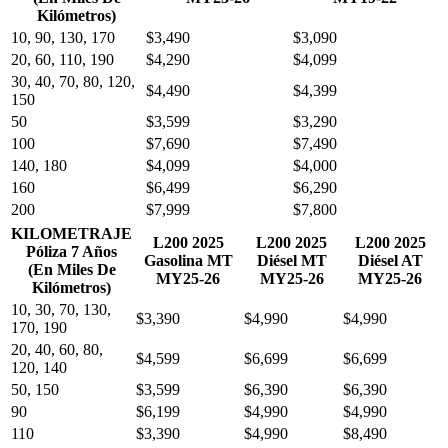
Kilómetros)
10, 90, 130, 170
$3,490
$3,090
20, 60, 110, 190
$4,290
$4,099
30, 40, 70, 80, 120,
$4,490
$4,399
150
50
$3,599
$3,290
100
$7,690
$7,490
140, 180
$4,099
$4,000
160
$6,499
$6,290
200
$7,999
$7,800
KILOMETRAJE
L200 2025
L200 2025
L200 2025
Póliza 7 Años
Gasolina MT
Diésel MT
Diésel AT
(En Miles De
MY25-26
MY25-26
MY25-26
Kilómetros)
10, 30, 70, 130,
$3,390
$4,990
$4,990
170, 190
20, 40, 60, 80,
$4,599
$6,699
$6,699
120, 140
50, 150
$3,599
$6,390
$6,390
90
$6,199
$4,990
$4,990
110
$3,390
$4,990
$8,490