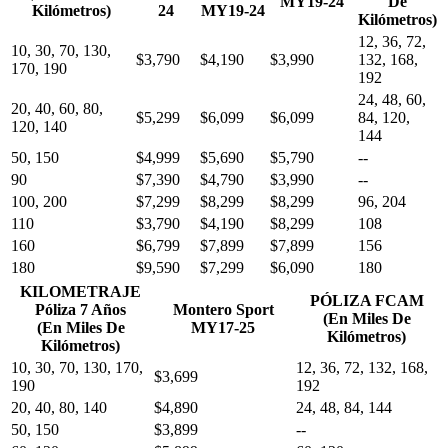
MY19-24
De
Kilómetros)
24
MY19-24
Kilómetros)
12, 36, 72,
10, 30, 70, 130,
$3,790
$4,190
$3,990
132, 168,
170, 190
192
24, 48, 60,
20, 40, 60, 80,
$5,299
$6,099
$6,099
84, 120,
120, 140
144
50, 150
$4,999
$5,690
$5,790
--
90
$7,390
$4,790
$3,990
--
100, 200
$7,299
$8,299
$8,299
96, 204
110
$3,790
$4,190
$8,299
108
160
$6,799
$7,899
$7,899
156
180
$9,590
$7,299
$6,090
180
KILOMETRAJE
PÓLIZA FCAM
Póliza 7 Años
Montero Sport
(En Miles De
(En Miles De
MY17-25
Kilómetros)
Kilómetros)
10, 30, 70, 130, 170,
12, 36, 72, 132, 168,
$3,699
190
192
20, 40, 80, 140
$4,890
24, 48, 84, 144
50, 150
$3,899
--