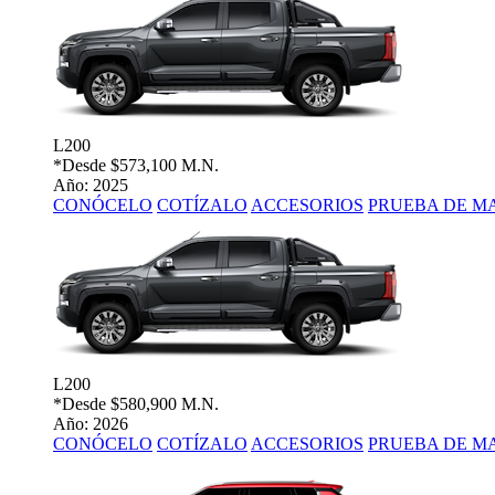
L200
*Desde
$573,100 M.N.
Año: 2025
CONÓCELO
COTÍZALO
ACCESORIOS
PRUEBA DE M
L200
*Desde
$580,900 M.N.
Año: 2026
CONÓCELO
COTÍZALO
ACCESORIOS
PRUEBA DE M