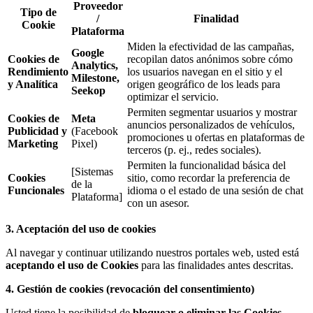
Proveedor
Tipo de
/
Finalidad
Cookie
Plataforma
Miden la efectividad de las campañas,
Google
Cookies de
recopilan datos anónimos sobre cómo
Analytics,
Rendimiento
los usuarios navegan en el sitio y el
Milestone,
y Analítica
origen geográfico de los
leads
para
Seekop
optimizar el servicio.
Permiten segmentar usuarios y mostrar
Cookies de
Meta
anuncios personalizados de vehículos,
Publicidad y
(Facebook
promociones u ofertas en plataformas de
Marketing
Pixel)
terceros (p. ej., redes sociales).
Permiten la funcionalidad básica del
[Sistemas
Cookies
sitio, como recordar la preferencia de
de la
Funcionales
idioma o el estado de una sesión de
chat
Plataforma]
con un asesor.
3. Aceptación del uso de cookies
Al navegar y continuar utilizando nuestros portales web, usted está
aceptando el uso de Cookies
para las finalidades antes descritas.
4. Gestión de cookies (revocación del consentimiento)
Usted tiene la posibilidad de
bloquear o eliminar las Cookies